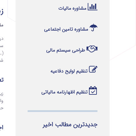
مشاوره مالیات
زی
مق
مشاوره تامین اجتماعی
در
سط
طراحی سیستم مالی
(ECL)
شر
تنظیم لوایح دفاعیه
تع
تنظیم اظهارنامه مالیاتی
حت
جدیدترین مطالب اخیر
اج