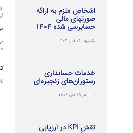
اگ
اشخاص ملزم به ارائه
گر
صورتهای مالی
حسابرسی شده ۱۴۰۴
مرحله 3
یکشنبه , 11 آبان 1404
در
جز
کا
خدمات حسابداری
رستوران‌های زنجیره‌ای
ECL نقش اساسی 
دوشنبه , 05 آبان 1404
نقش KPI در ارزیابی