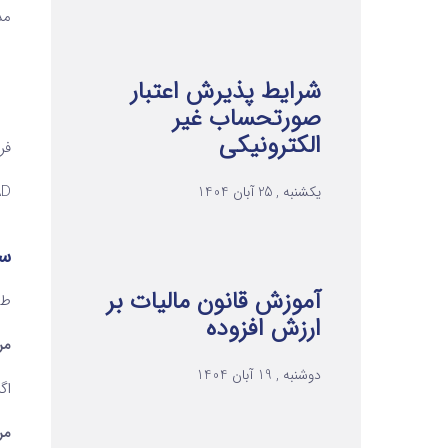
مدل ECL بر اساس 
شرایط پذیرش اعتبار
صورتحساب غیر
الکترونیکی
فرمو
AD
یکشنبه , 25 آبان 1404
سط
آموزش قانون مالیات بر
طبق استاند
ارزش افزوده
مرحله 1:
دوشنبه , 19 آبان 1404
اگر
مرحله 2: زیان