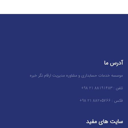
آدرس ما
موسسه خدمات حسابداری و مشاوره مدیریت ارقام نگر خبره
تلفن : 88191483 21 98+
فکس : 88205766 21 98+
سایت های مفید