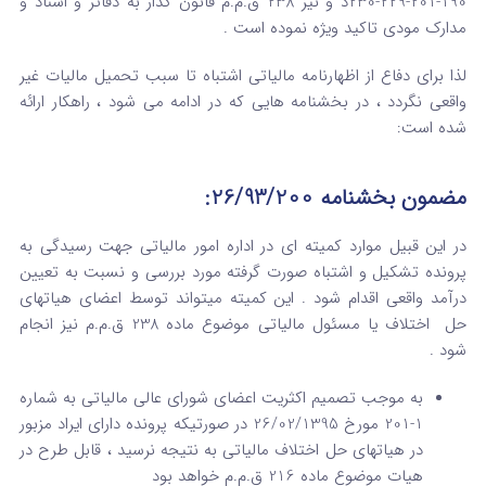
190-201-229-230د و نیز 238 ق.م.م قانون گذار به دفاتر و اسناد و
مدارک مودی تاکید ویژه نموده است .
لذا برای دفاع از اظهارنامه مالیاتی اشتباه تا سبب تحمیل مالیات غیر
واقعی نگردد ، در بخشنامه هایی که در ادامه می شود ، راهکار ارائه
شده است:
مضمون بخشنامه 26/93/200:
در این قبیل موارد کمیته ای در اداره امور مالیاتی جهت رسیدگی به
پرونده تشکیل و اشتباه صورت گرفته مورد بررسی و نسبت به تعیین
درآمد واقعی اقدام شود . این کمیته میتواند توسط اعضای هیاتهای
حل اختلاف یا مسئول مالیاتی موضوع ماده 238 ق.م.م نیز انجام
شود .
به موجب تصمیم اکثریت اعضای شورای عالی مالیاتی به شماره
1-201 مورخ 26/02/1395 در صورتیکه پرونده دارای ایراد مزبور
در هیاتهای حل اختلاف مالیاتی به نتیجه نرسید ، قابل طرح در
هیات موضوع ماده 216 ق.م.م خواهد بود