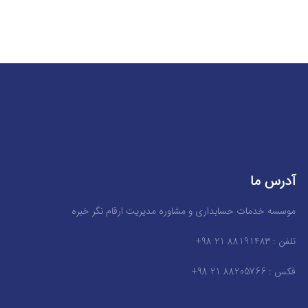
آدرس ما
موسسه خدمات حسابداری و مشاوره مدیریت ارقام نگر خبره
تلفن : 88191483 21 98+
فکس : 88205766 21 98+