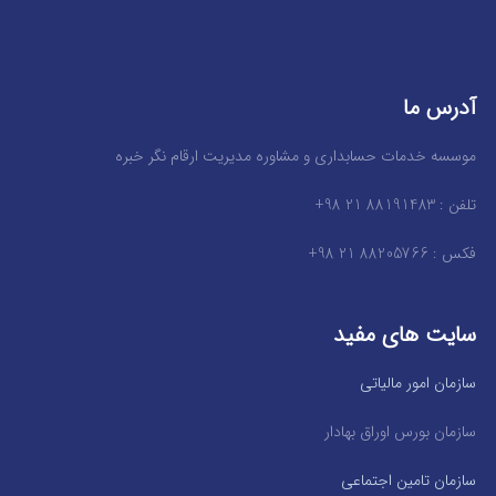
آدرس ما
موسسه خدمات حسابداری و مشاوره مدیریت ارقام نگر خبره
تلفن : 88191483 21 98+
فکس : 88205766 21 98+
سایت های مفید
سازمان امور مالیاتی
سازمان بورس اوراق بهادار
سازمان تامین اجتماعی