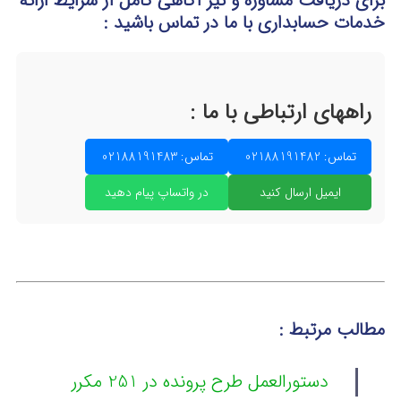
برای دریافت مشاوره و نیز آگاهی کامل از شرایط ارائه
خدمات حسابداری
با ما در تماس
باشید :
راههای ارتباطی با ما :
تماس: 02188191482
تماس: 02188191483
ایمیل ارسال کنید
در واتساپ پیام دهید
مطالب مرتبط :
دستورالعمل طرح پرونده در 251 مکرر