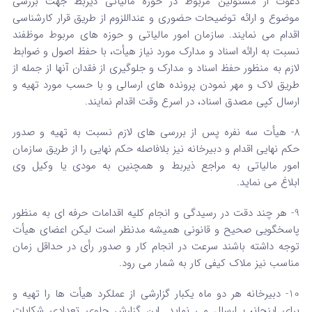
دعوت از مسئولین مربوط در حوزه مالیاتی ذیربط جهت بررسی
موضوع و ارائه توضیحات حضوری و عنداللزوم از طریق قرار کارشناسی
اقدام می نمایند. سازمان امور مالیاتی و حوزه های مربوط موظفند
نسبت به ارائه اسناد و مدارک مورد نیاز هیأت، با حفظ اصول و ضوابط
لازم به منظور حفظ اسناد و مدارک و جلوگیری از فقدان آنها از جمله از
طریق لاک و مهر نمودن پرونده های ارسالی و با حسب مورد تهیه و
ارسال کپی مصدق اسناد، در اسرع وقت اقدام نمایند.
8- هیأت سه نفره پس از بررسی های لازم نسبت به تهیه و صدور
حکم نهایی اقدام و دبیرخانه نیز بلافاصله حکم نهایی را از طریق سازمان
امور مالیاتی به مراجع ذیربط و همچنین به مودی یا وکیل وی
ابلاغ می نماید.
9- هر چند دقت در رسیدگی و انجام کلیه اقدامات حرفه ای به منظور
پاسخگویی صحیح و قانونی همیشه مدنظر است لیکن اعضای هیأت
توجه داشته باشند سرعت در انجام کار و صدور رأی در حداقل زمان
مناسب نیز ملاک کیفی کار به شمار می رود.
10- دبیرخانه هر دو ماه یکبار گزارشی از عملکرد هیأت ها را تهیه و
برای اینجانب ارسال می نماید. این گزارش حاوی تعدادی شکایات