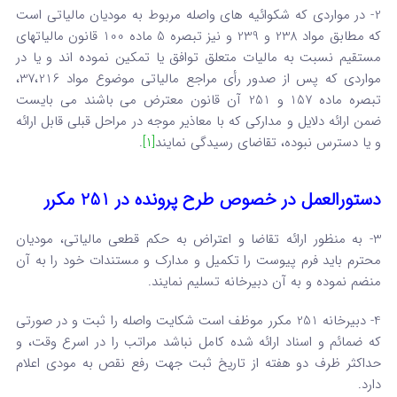
2- در مواردی که شکوائیه های واصله مربوط به مودیان مالیاتی است
که مطابق مواد 238 و 239 و نیز تبصره 5 ماده 100 قانون مالیاتهای
مستقیم نسبت به مالیات متعلق توافق یا تمکین نموده اند و یا در
مواردی که پس از صدور رأی مراجع مالیاتی موضوع مواد 37،216،
تبصره ماده 157 و 251 آن قانون معترض می باشند می بایست
ضمن ارائه دلایل و مدارکی که با معاذیر موجه در مراحل قبلی قابل ارائه
و یا دسترس نبوده، تقاضای رسیدگی نمایند
[1]
.
دستورالعمل در خصوص طرح پرونده در 251 مکرر
3- به منظور ارائه تقاضا و اعتراض به حکم قطعی مالیاتی، مودیان
محترم باید فرم پیوست را تکمیل و مدارک و مستندات خود را به آن
منضم نموده و به آن دبیرخانه تسلیم نمایند.
4- دبیرخانه 251 مکرر موظف است شکایت واصله را ثبت و در صورتی
که ضمائم و اسناد ارائه شده کامل نباشد مراتب را در اسرع وقت، و
حداکثر ظرف دو هفته از تاریخ ثبت جهت رفع نقص به مودی اعلام
دارد.