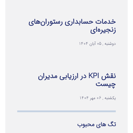
خدمات حسابداری رستوران‌های
زنجیره‌ای
دوشنبه , 05 آبان 1404
نقش KPI در ارزیابی مدیران
چیست
یکشنبه , 06 مهر 1404
تگ های محبوب