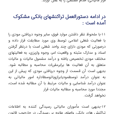
فرار مالیاتی، اقدام مقتضی را به عمل آورند.
در ادامه دستورالعمل تراکنش­های بانکی مشکوک
آمده است :
۱۱-با ملحوظ نظر داشتن موارد فوق، سایر وجوه دریافتی مودی را
با فعالیت شغلی اعلامی توسط وی مورد مطابقت قرار داده و
درصورتی که مودی دارای چند واحد شغلی است با درنظر گرفتن
اسناد و مدارک مثبته و واقعیت امر، وجوه واریزی، به فعالیتهای
مختلف مودی تخصیص یافته و درآمد مشمول مالیات و مالیات
متعلق به آن فعالیت ها برابرمقررات محاسبه و مطالبه شود.
بدیهی است آن قسمت از وجوه دریافتی مودی که پیش از این
به عنوان درآمد توسط­مودی­ابرازویاتوسط­اداره امور مالیاتی به
عنوان درآمد شناسایی و مالیات مرتبط با آن مطالبه شده است،
مجددا مورد محاسبه و مطالبه مالیات قرار
نخواهد گرفت.
۱۲-بدیهی است مأموران مالیاتی رسیدگی کننده به اطلاعات
تراکنش های بانکی واصله، علاوه بر رسیدگی در چارچوب قانون