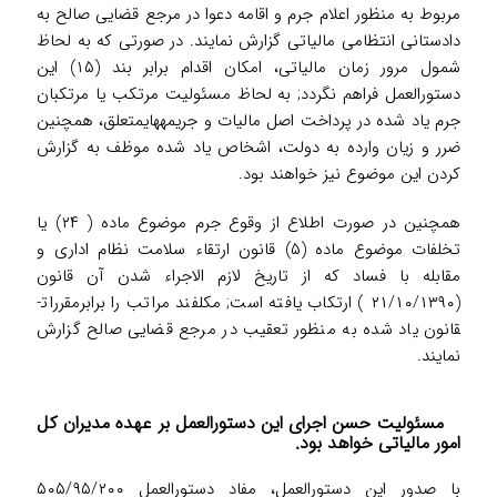
مربوط به منظور اعلام جرم و اقامه دعوا در مرجع قضایی صالح به
دادستانی انتظامی مالیاتی گزارش نمایند. در صورتی که به لحاظ
شمول مرور زمان مالیاتی، امکان اقدام برابر بند (۱۵) این
دستورالعمل فراهم نگردد; به لحاظ مسئولیت مرتکب یا مرتکبان
جرم یاد شده در پرداخت اصل مالیات و جریمه­های­متعلق، همچنین
ضرر و زیان وارده به دولت، اشخاص یاد شده موظف به گزارش
کردن این موضوع نیز خواهند بود.
همچنین در صورت اطلاع از وقوع جرم موضوع ماده ( ۲۴) یا
تخلفات موضوع ماده (۵) قانون ارتقاء سلامت نظام اداری و
مقابله با فساد که از تاریخ لازم الاجراء شدن آن قانون
(۲۱/۱۰/۱۳۹۰ ) ارتکاب یافته است; مکلفند مراتب را برابرمقررات­
قانون یاد شده به منظور تعقیب در مرجع قضایی صالح گزارش
نمایند.
مسئولیت حسن اجرای این دستورالعمل بر عهده مدیران کل
امور مالیاتی خواهد بود.
با صدور این دستورالعمل، مفاد دستورالعمل ۵۰۵/۹۵/۲۰۰