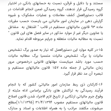
مستند و یا دلایل و قرائن، نسبت به حسابهای بانکی در اختیار
گروه رسیدگی قرار ندهند، گروه رسیدگی ضمن انجام اقدامات در
قالب دستورالعمل کشف معاملات و عملیات مشکوک و شیوه
گزارش دهی در سازمان امور مالیاتی می بایست حسب مقررات
ماده ۹۳ قانون مالیاتهای مستقیم در قالب ” اشتغال به مشاغل
یا عناوین دیگر غیر از موارد مذکور در سایر فصل های این قانون ”
نسبت به مطالبه مالیات متعلقه و جرایم مربوطه اقدام نماید.
۱۵-در کلیه موارد این دستورالعمل که نیاز به صدور برگ تشخیص
مالیات یا برگ تشخیص مالیات متمم­یا برگ مطالبه مالیات
حسب مورد باشد می­بایست مهلت­های قانونی درخصوص مرور
زمان مالیاتی از جمله ماده ۱۵۷ قانون مالیاتهای مستقیم و
تبصره آن مد نظر قرار گیرد.
۱۶-کارکنان ذی ربط سازمان امور مالیاتی کشور که با انجام
فرآیند رسیدگی به تراکنش های بانکی براساس ادله مثبته از
وقوع جرم مالیاتی ارتکابی از تاریخ لازم الاجراء شدن قانون اصلاح
قانون مالیاتهای مستقیم مصوب ۳۱/۴/۱۳۹۴ (۱/۱/۱۳۹۵)مطلع
می­شوند، مکلفند مراتب را به همراه اطلاعات و اسناد و مدارک