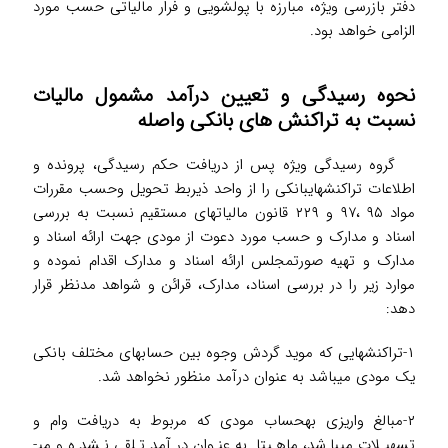
دفتر بازرسی ویژه، مبارزه با پولشویی و فرار مالیاتی حسب مورد
الزامی خواهد بود.
نحوه رسیدگی و تعیین درآمد مشمول مالیات
نسبت به تراکنش های بانکی واصله
گروه رسیدگی ویژه پس از دریافت حکم رسیدگی، پرونده و
اطلاعات تراکنش­های­بانکی ­را از واحد ذیربط­ تحویل­ وحسب­ مقررات
مواد ۹۵ ،۹۷ و ۲۲۹ قانون مالیاتهای مستقیم نسبت به بررسی
اسناد و مدارک و حسب مورد دعوت از مودی جهت ارائه اسناد و
مدارک و تهیه صورتمجلس ارائه اسناد و مدارک اقدام نموده و
موارد زیر را در بررسی اسناد، مدارک، قرائن و شواهد مدنظر قرار
دهد:
۱-تراکنش­هایی که موید گردش وجوه بین حساب­های مختلف بانکی
یک مودی می­باشد به عنوان درآمد منظور نخواهد شد.
۲-مبالغ واریزی به­حساب مودی که مربوط به دریافت وام و
تسهیلات میباشد، ماهیتا به عنوان درآمد تلقی نشده و می­