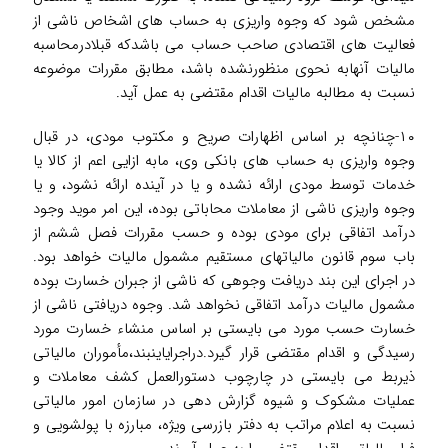
مشخص شود که وجوه واریزی به حساب های اشخاص ناشی از
فعالیت های اقتصادی صاحب حساب می باشدکه قبلادرمحاسبه
مالیات آنهابه نحوی منظورنشده باشد، مطابق مقررات موضوعه
نسبت به مطالبه مالیات اقدام مقتضی به عمل آید.
۱۰-چنانچه بر اساس اظهارات صریح و مکتوب مودی، در قبال
وجوه واریزی به حساب های بانکی وی، مابه ازایی اعم از کالا یا
خدمات توسط مودی ارائه نشده و یا در آینده ارائه نشود، و یا
وجوه واریزی ناشی از معاملات محاباتی بوده، این امر موید وجود
درآمد اتفاقی برای مودی بوده و حسب مقررات فصل ششم از
باب سوم قانون مالیاتهای مستقیم مشمول مالیات خواهد بود.
در اجرای این بند دریافت وجوهی که ناشی از جبران خسارت بوده
مشمول مالیات درآمد اتفاقی نخواهد شد. وجوه دریافتی ناشی از
خسارت حسب مورد می بایستی بر اساس منشاء خسارت مورد
رسیدگی و اقدام مقتضی قرار گیرد.دراجرای­این­بند،مأموران مالیاتی
ذیربط می بایستی در چارچوب دستورالعمل کشف معاملات و
عملیات مشکوک و شیوه گزارش دهی در سازمان امور مالیاتی
نسبت به اعلام مراتب به دفتر بازرسی ویژه، مبارزه با پولشویی و