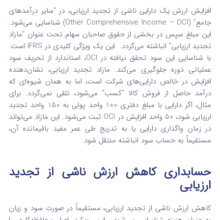
افزایش ارزش یک دارایی ناشی از تجدید ارزیابی، در “سایر درآمدهای
جامع” (Other Comprehensive Income – OCI) شناسایی می‌شود.
این مبلغ سپس در بخشی از حقوق صاحبان سهام تحت عنوان “مازاد
تجدید ارزیابی” انباشته می‌گردد.
این یک ویژگی کلیدی در IFRS است.
با شناسایی این سود تحقق نیافته در OCI، استاندارد از تحریف سود
عملیاتی دوره جلوگیری می‌کند. مازاد تجدید ارزیابی، نشان‌دهنده
افزایش در خالص دارایی‌های شرکت است، اما به همان شیوه‌ای که
درآمد حاصل از فروش کالا “کسب” می‌شود، تلقی نمی‌گردد. برای
مثال، اگر دارایی با مبلغ دفتری 100 واحد پولی به 150 واحد تجدید
ارزیابی شود، 50 واحد افزایش در OCI ثبت می‌شود. این مازاد می‌تواند
در زمان واگذاری دارایی یا به تدریج طی عمر مفید باقیمانده آن،
مستقیماً به حساب سود انباشته منتقل شود.
حسابداری کاهش ارزش ناشی از تجدید
ارزیابی
کاهش ارزش ناشی از تجدید ارزیابی، مستقیماً در صورت سود و زیان
به عنوان هزینه شناسایی می‌شود.
این رویکرد، اصل محافظه‌کاری را