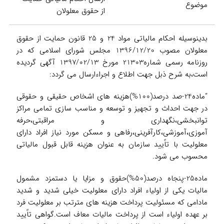
موضوع
از حقوق معلولان
بدینوسیله احکام مالیاتی مواد 24 و 25 قانون حمایت از حقوق
معلولان مصوب 1396/12/20 مجلس شورای اسلامی که در
روزنامه رسمی شماره21303 مورخ 1397/02/13 آگهی گردیده
است،به شرح ذبل جهت اطلاع و اجراءارسال می گردد:
“ماده24-صد درصد(100%)هزینه های اشخاص حقیقی و حقوقی
در جهت احداث و تجهیز و توسعه و مناسب سازی تمامی مراکز
توانبخشی،نگهداری و مراقبتی،حرفه
آموزی،آموزشی،کارآفرینی،رفاهی و مسکن مورد نیاز افراد دارای
معلولیت با تاًیید سازمان به عنوان هزینه قابل قبول مالیاتی
محسوب می شود.
ماده25-پنجاه درصد(50%)حقوق و مزایا یا دستمزد مشمول
مالیات یکی از اولیاء افراد دارای معلولیت خیلی شدید و شدید
مادامی که مسئولیت پرداخت هزینه های مترتب بر معلولیت فرد
بر عهده اولیاء است از پرداخت مالیات معاف است.گواهی تاًیید