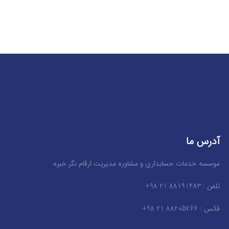
آدرس ما
موسسه خدمات حسابداری و مشاوره مدیریت ارقام نگر خبره
تلفن : 88191483 21 98+
فکس : 88205766 21 98+