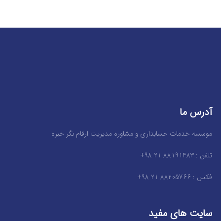
آدرس ما
موسسه خدمات حسابداری و مشاوره مدیریت ارقام نگر خبره
تلفن : 88191483 21 98+
فکس : 88205766 21 98+
سایت های مفید