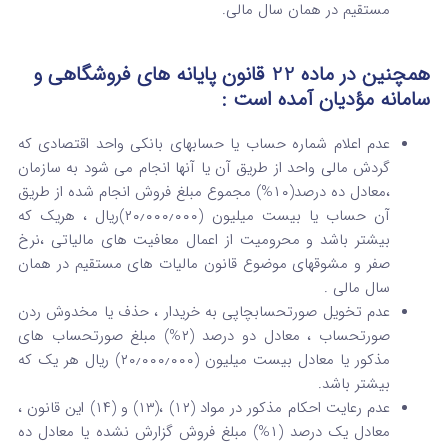
مستقیم در همان سال مالی.
همچنین در ماده 22 قانون پایانه های فروشگاهی و
سامانه مؤدیان آمده است :
عدم اعلام شماره حساب یا حسابهای بانکی واحد اقتصادی که
گردش مالی واحد از طریق آن یا آنها انجام می شود به سازمان
،معادل ده درصد(۱۰%) مجموع مبلغ فروش انجام شده از طریق
آن حساب یا بیست میلیون (۲۰٫۰۰۰٫۰۰۰)ریال ، هریک که
بیشتر باشد و محرومیت از اعمال معافیت های مالیاتی ،نرخ
صفر و مشوقهای موضوع قانون مالیات های مستقیم در همان
سال مالی .
عدم تخویل صورتحسابچاپی به خریدار ، حذف یا مخدوش ردن
صورتحساب ، معادل دو درصد (۲%) مبلغ صورتحساب های
مذکور یا معادل بیست میلیون (۲۰٫۰۰۰٫۰۰۰) ریال هر یک که
بیشتر باشد.
عدم رعایت احکام مذکور در مواد (۱۲) ،(۱۳) و (۱۴) این قانون ،
معادل یک درصد (۱%) مبلغ فروش گزارش نشده یا معادل ده