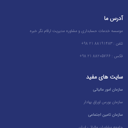
آدرس ما
موسسه خدمات حسابداری و مشاوره مدیریت ارقام نگر خبره
تلفن : 88191483 21 98+
فکس : 88205766 21 98+
سایت های مفید
سازمان امور مالیاتی
سازمان بورس اوراق بهادار
سازمان تامین اجتماعی
جامعه مشاوران مالیاتی ایران