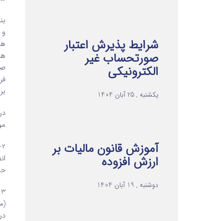
بن
و 
شرایط پذیرش اعتبار
ها
صورتحساب غیر
هم
صو
الکترونیکی
فر
بر
یکشنبه , 25 آبان 1404
در
مو
آموزش قانون مالیات بر
2
ان
ارزش افزوده
حدا
دوشنبه , 19 آبان 1404
3
(مرور ز
در