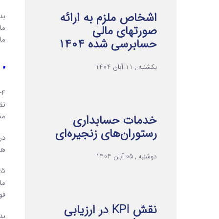
اشخاص ملزم به ارائه
بد
ما
صورتهای مالی
ما
حسابرسی شده ۱۴۰۴
یکشنبه , 11 آبان 1404
” 
4
نظ
مذ
خدمات حسابداری
رستوران‌های زنجیره‌ای
ها
دوشنبه , 05 آبان 1404
5
ما
فو
نقش KPI در ارزیابی