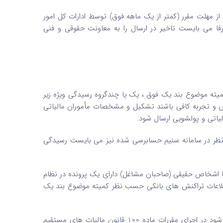
 مهلت مقرر (کمتر از یک ماهه فوق) توسط ادارات کل امور
فا می بایست تاخیر در ارسال را به معاونت حقوقی و فنی
میته موضوع بند یک فوق ، یک یا چندگروه رسیدگی ویژه زیر
انش و تجربه کافی باشند تشکیل و مشخصات مأموران مالیاتی
الیاتی و پولشویی ارسال شود.
لکرد مودی موردنظر در سامانه سنیم حسابرسی شده نیز می بایست رسیدگی
ا اشخاص حقیقی (صاحبان مشاغل) دارای یک پرونده در نظام
اطلاعات تراکنش های بانکی حسب نظر کمیته موضوع بند یک
بدیهی است در راستای اجرای این بند چنانچه با بررسی های بعدی مشخص شود در اجرای مقررات ماده 100 قانون مالیات های مستقیم