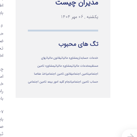
مدیران چیست
اط
با
یکشنبه , 06 مهر 1404
6
ضم
تگ های محبوب
تح
اخ
خدمات حسابداری
مشاوره مالیاتی
قانون مالیاتهای
مستقیم
خدمات مالیاتی
مشاوره مالياتي
مشاوره تامین
چن
اجتماعی
تامین اجتماعی
قانون تامین اجتماعی
اخذ مفاصا
ام
حساب تامین اجتماعی
انجام کلیه امور بیمه تامین اجتماعی
خو
را
با
7
با
صا
ثب