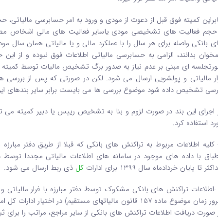
ابراین کمیته فوق قبل از دعوت از مودی و ورود به امر حسابرسی مالیاتی، 
حجم فعالیت های تشخیصی مودی یاسایر فعالیت های مالی اشخاص مطابق
ی بانکی واصله برای هر سال را با عملکرد مالی و یا مالیاتی همان سال 
خوان بدانند، الزامی به حسابرسی مالیاتی اطلاعات فوق نبوده و از این 
رتجلسه ای مبنی بر عدم نیاز به صدور برگ تشخیص مالیات توسط کمیته مذکو
ار مالیاتی و پولشویی ارسال می شود. لکن در صورتی که پس از بررسی ها
رسی تشخیص داده شود موضوع بررسی ها می بایست برابر سایر بندهای این 
 اجرای این بند در صورت لزوم و بنا به تشخیص رییس یا دبیر کمیته م
رد استفاده کرد.
- کلیه اطلاعات مربوط به تراکنش های بانکی که قبلا از طریق دفتر مبارز
طباق با داده های موجود در سامانه های اطلاعات مالیاتی مجددا توسط 
کثر تا پایان خردادماه سال 1399 برای ادارات
کل
ذی ربط ارسال می شود.
 -اطلاعات تراکنش های بانکی مشکوک توسط دفتر مبارزه با فرار مالیاتی 
مان موضوع ماده 157 قانون مالیاتهای مستقیم) در اختیار ادارات کل امور مالیاتی قرار گیرد.
 صورت دریافت اطلاعات تراکنش های بانکی از سایر مراجع، مراتب را برای ثبت