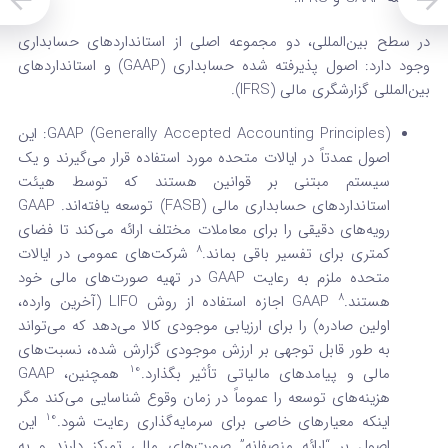
در سطح بین‌المللی، دو مجموعه اصلی از استانداردهای حسابداری
وجود دارد: اصول پذیرفته شده حسابداری (GAAP) و استانداردهای
بین‌المللی گزارشگری مالی (IFRS).
GAAP (Generally Accepted Accounting Principles): این
اصول عمدتاً در ایالات متحده مورد استفاده قرار می‌گیرند و یک
سیستم مبتنی بر قوانین هستند که توسط هیئت
استانداردهای حسابداری مالی (FASB) توسعه یافته‌اند. GAAP
رویه‌های دقیقی را برای معاملات مختلف ارائه می‌کند تا فضای
8
کمتری برای تفسیر باقی بماند.
شرکت‌های عمومی در ایالات
متحده ملزم به رعایت GAAP در تهیه صورت‌های مالی خود
8
هستند.
GAAP اجازه استفاده از روش LIFO (آخرین وارده،
اولین صادره) را برای ارزیابی موجودی کالا می‌دهد که می‌تواند
به طور قابل توجهی بر ارزش موجودی گزارش شده، نسبت‌های
10
مالی و پیامدهای مالیاتی تأثیر بگذارد.
همچنین، GAAP
هزینه‌های توسعه را عموماً در زمان وقوع شناسایی می‌کند مگر
10
اینکه معیارهای خاصی برای سرمایه‌گذاری رعایت شود.
این
اصول بر “ارائه منصفانه” صورت‌های مالی تمرکز دارند و به