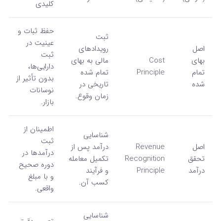
کلیدی
حفظ ثبات و
ثبت
عینیت در
اصل
رویدادهای
ثبت
بهای
Cost
مالی به بهای
دارایی‌ها،
تمام
Principle
تمام شده
بدون تأثیر از
شده
تاریخی در
نوسانات
زمان وقوع.
بازار.
اطمینان از
شناسایی
ثبت
اصل
Revenue
درآمد پس از
درآمدها در
تحقق
Recognition
تکمیل معامله
دوره صحیح
درآمد
Principle
و فرآیند
و با مبلغ
کسب آن.
واقعی.
شناسایی