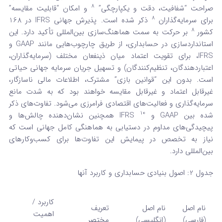
8
صراحت “شفافیت، دقت و یکپارچگی”
و امکان “قابلیت مقایسه”
8
برای سرمایه‌گذاران
ذکر شده است. پذیرش جهانی IFRS در 168
8
کشور
بر حرکت به سمت هماهنگ‌سازی بین‌المللی تأکید دارد. این
استانداردسازی در حسابداری، از طریق چارچوب‌هایی مانند GAAP و
IFRS، برای تقویت اعتماد میان ذینفعان مختلف (سرمایه‌گذاران،
اعتباردهندگان، تنظیم‌کنندگان) و تسهیل جریان سرمایه جهانی حیاتی
است. بدون این “قوانین بازی” مشترک، اطلاعات مالی ناسازگار،
غیرقابل اعتماد و غیرقابل مقایسه خواهند بود که به شدت مانع
سرمایه‌گذاری و فعالیت‌های اقتصادی فرامرزی می‌شود. تفاوت‌های ذکر
10
شده بین GAAP و IFRS
همچنین نشان‌دهنده چالش‌ها و
پیچیدگی‌های مداوم در دستیابی به هماهنگی کامل جهانی است که
نیاز به تخصص در پیمایش این تفاوت‌ها برای کسب‌وکارهای
بین‌المللی دارد.
جدول 2: اصول بنیادی حسابداری و کاربرد آنها
کاربرد /
نام اصل
نام اصل
تعریف
اهمیت
(فارسی)
(انگلیسی)
مختصر