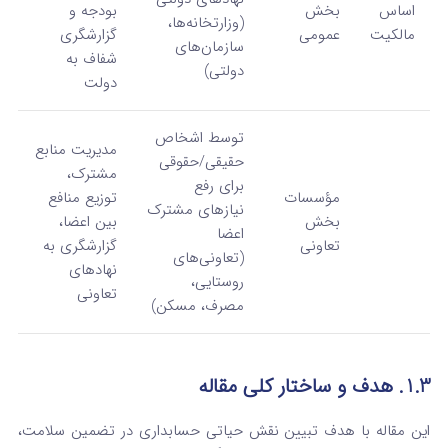
اساس
بخش
بودجه و
(وزارتخانه‌ها،
مالکیت
عمومی
گزارشگری
سازمان‌های
شفاف به
دولتی)
دولت
توسط اشخاص
مدیریت منابع
حقیقی/حقوقی
مشترک،
برای رفع
مؤسسات
توزیع منافع
نیازهای مشترک
بخش
بین اعضا،
اعضا
تعاونی
گزارشگری به
(تعاونی‌های
نهادهای
روستایی،
تعاونی
مصرف، مسکن)
1.3. هدف و ساختار کلی مقاله
این مقاله با هدف تبیین نقش حیاتی حسابداری در تضمین سلامت،