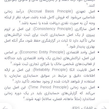
9
کنند.
اصل تعهدی (Accrual Basis Principle): درآمد زمانی
شناسایی می‌شود که فروش کامل شده باشد، صرف نظر از اینکه
2
وجه آن به صورت نقدی دریافت شده یا نسیه باشد.
اصل سازگاری (Consistency Principle): این اصل بر لزوم
پیروی از یک اصل حسابداری ثابت برای ثبت تراکنش‌های
مالی تأکید دارد تا ثبات در گزارشگری حفظ شود، مگر آنکه اصل
2
بهتری پدیدار شود.
اصل واحد اقتصادی (Economic Entity Principle): بر اساس
این اصل، تراکنش‌های تجاری یک واحد اقتصادی باید جداگانه
2
از فعالیت‌های شخصی مالک یا شرکای تجاری ثبت شوند.
اصل قابلیت اتکا (Reliability Principle): این اصل بر ارائه
اطلاعات دقیق و مرتبط در سوابق حسابداری سازمان، با
2
استفاده از شواهد اثبات شده از وجود معامله، تأکید دارد.
اصل دوره زمانی (Time Period Principle): این اصل بیان
می‌کند که گزارش‌های حسابداری باید در یک دوره زمانی
2
استاندارد (مثلاً ماهانه، فصلی، سالانه) تهیه شوند.
مقایسه GAAP و IFRS: