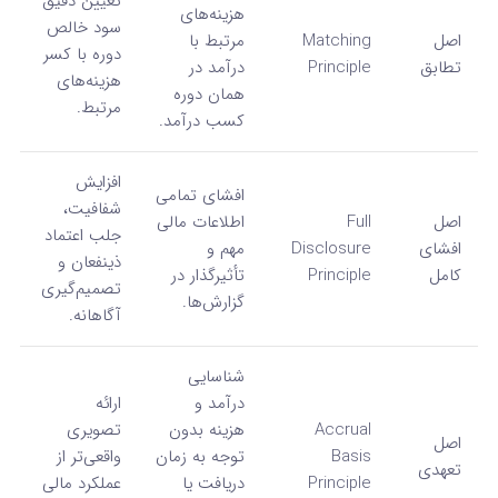
تعیین دقیق
هزینه‌های
سود خالص
اصل
Matching
مرتبط با
دوره با کسر
تطابق
Principle
درآمد در
هزینه‌های
همان دوره
مرتبط.
کسب درآمد.
افزایش
افشای تمامی
شفافیت،
اصل
Full
اطلاعات مالی
جلب اعتماد
افشای
Disclosure
مهم و
ذینفعان و
کامل
Principle
تأثیرگذار در
تصمیم‌گیری
گزارش‌ها.
آگاهانه.
شناسایی
درآمد و
ارائه
Accrual
هزینه بدون
تصویری
اصل
Basis
توجه به زمان
واقعی‌تر از
تعهدی
Principle
دریافت یا
عملکرد مالی