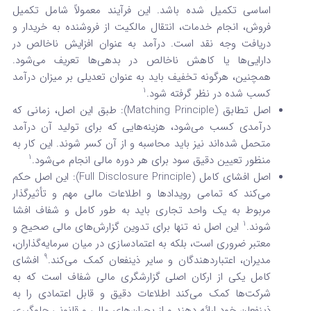
اساسی تکمیل شده باشد. این فرآیند معمولاً شامل تکمیل
فروش، انجام خدمات، انتقال مالکیت از فروشنده به خریدار و
دریافت وجه نقد است. درآمد به عنوان افزایش ناخالص در
دارایی‌ها یا کاهش ناخالص در بدهی‌ها تعریف می‌شود.
همچنین، هرگونه تخفیف باید به عنوان تعدیلی بر میزان درآمد
1
کسب شده در نظر گرفته شود.
اصل تطابق (Matching Principle): طبق این اصل، زمانی که
درآمدی کسب می‌شود، هزینه‌هایی که برای تولید آن درآمد
متحمل شده‌اند نیز باید محاسبه و از آن کسر شوند. این کار به
1
منظور تعیین دقیق سود برای هر دوره مالی انجام می‌شود.
اصل افشای کامل (Full Disclosure Principle): این اصل حکم
می‌کند که تمامی رویدادها و اطلاعات مالی مهم و تأثیرگذار
مربوط به یک واحد تجاری باید به طور کامل و شفاف افشا
1
شوند.
این اصل نه تنها برای تدوین گزارش‌های مالی صحیح و
معتبر ضروری است، بلکه به اعتمادسازی در میان سرمایه‌گذاران،
9
مدیران، اعتباردهندگان و سایر ذینفعان کمک می‌کند.
افشای
کامل یکی از ارکان اصلی گزارشگری مالی شفاف است که به
شرکت‌ها کمک می‌کند اطلاعات دقیق و قابل اعتمادی را به
ذینفعان خود ارائه دهند و از بحران‌های مالی و قانونی جلوگیری