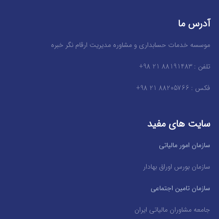
آدرس ما
موسسه خدمات حسابداری و مشاوره مدیریت ارقام نگر خبره
تلفن : 88191483 21 98+
فکس : 88205766 21 98+
سایت های مفید
سازمان امور مالیاتی
سازمان بورس اوراق بهادار
سازمان تامین اجتماعی
جامعه مشاوران مالیاتی ایران