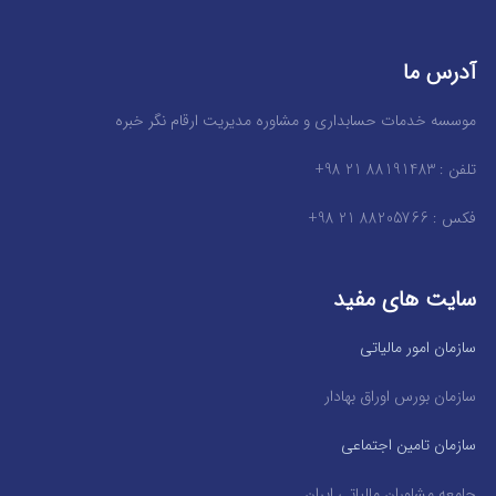
آدرس ما
موسسه خدمات حسابداری و مشاوره مدیریت ارقام نگر خبره
تلفن : 88191483 21 98+
فکس : 88205766 21 98+
سایت های مفید
سازمان امور مالیاتی
سازمان بورس اوراق بهادار
سازمان تامین اجتماعی
جامعه مشاوران مالیاتی ایران