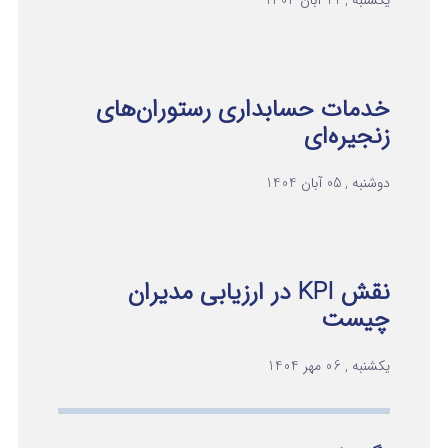
یکشنبه , 11 آبان 1404
خدمات حسابداری رستوران‌های
زنجیره‌ای
دوشنبه , 05 آبان 1404
نقش KPI در ارزیابی مدیران
چیست
یکشنبه , 06 مهر 1404