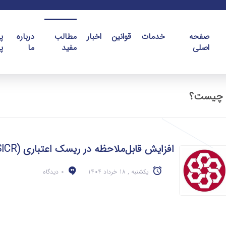
صفحه
خدمات
قوانین
اخبار
مطالب
درباره
پ
اصلی
مفید
ما
پ
افزایش قابل‌ملاحظه در ریسک اعتباری (SICR) چیست؟
یکشنبه , 18 خرداد 1404
0 دیدگاه