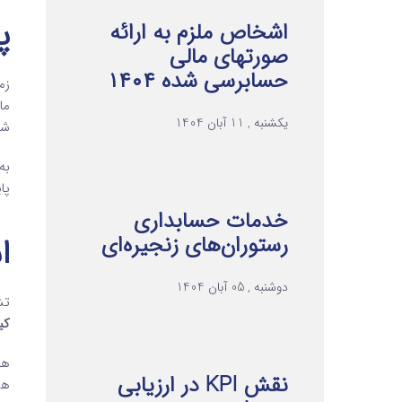
پ
اشخاص ملزم به ارائه
صورتهای مالی
حسابرسی شده ۱۴۰۴
ما
یکشنبه , 11 آبان 1404
شر
پا
خدمات حسابداری
رستوران‌های زنجیره‌ای
ا
دوشنبه , 05 آبان 1404
تشخیص SICR 
کی
هم
نقش KPI در ارزیابی
هش