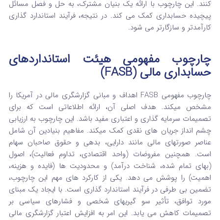
کنند.
این چارچوب با ارائه یک بنیان مشترک، به حل‌ و فصل مسائل
پیچیده حسابداری کمک می‌ کند. در نتیجه، فرآیند استاندارد گذاری
کارآمدتر و سازگارتر می‌ شود.
چارچوب مفهومی هیئت استانداردهای
حسابداری مالی (FASB)
چارچوب مفهومی FASB اهداف و مبانی گزارشگری مالی در آمریکا را
مشخص میکند.
هدف اصلی آن، ارائه اطلاعاتی است که برای
تصمیمات سرمایه‌ گذاری و اعتباری مفید باشد.
این چارچوب به ارزیابی
چشم‌ انداز جریان‌ های نقدی کمک میکند. مفاهیم بنیادین آن شامل
عناصر صورتهای مالی مانند دارایی، بدهی و حقوق صاحبان سهام
است. همچنین مفروضات (واحد اقتصادی، تداوم فعالیت)، اصول
(بهای تمام شده، شناخت درآمد) و محدودیت‌ ها (فایده و هزینه،
اهمیت) را پوشش می‌ دهد.
یکی از کارکرد های مهم این چارچوب،
تضمین بی طرفی در فرآیند استاندارد گذاری است. با ایجاد یک مبنای
مورد توافق، تأثیر سو گیریهای شخصی و فشارهای سیاسی بر
تصمیمات کاهش می‌ یابد.
این امر به افزایش اعتبار گزارشگری مالی