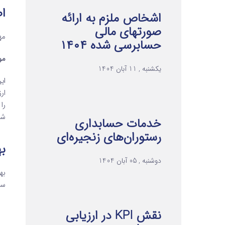
اص
اشخاص ملزم به ارائه
صورتهای مالی
مه
حسابرسی شده ۱۴۰۴
مو
یکشنبه , 11 آبان 1404
ار
را
شو
خدمات حسابداری
رستوران‌های زنجیره‌ای
به
دوشنبه , 05 آبان 1404
به
سه
نقش KPI در ارزیابی