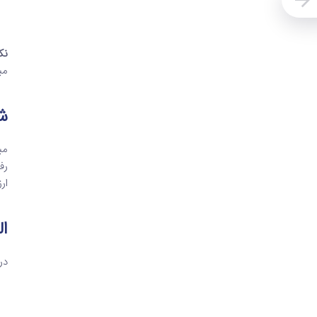
نک
مب
ش
مب
رف
ار
ال
در