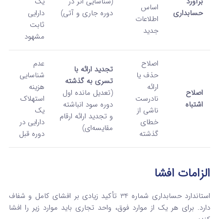
برآورد
(شناسایی اثر در
یک
اساس
حسابداری
دوره جاری و آتی)
دارایی
اطلاعات
ثابت
جدید
مشهود
اصلاح
عدم
تجدید ارائه با
حذف یا
شناسایی
تسری به گذشته
ارائه
هزینه
اصلاح
(تعدیل مانده اول
نادرست
استهلاک
اشتباه
دوره سود انباشته
ناشی از
یک
و تجدید ارائه ارقام
خطای
دارایی در
مقایسه‌ای)
گذشته
دوره قبل
الزامات افشا
استاندارد حسابداری شماره 34 تأکید زیادی بر افشای کامل و شفاف
دارد. برای هر یک از موارد فوق، واحد تجاری باید موارد زیر را افشا