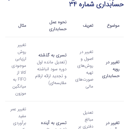
حسابداری شماره 34
نحوه عمل
موضوع
تعریف
مثال
حسابداری
تغییر
تغییر در
روش
تسری به گذشته
اصول و
ارزیابی
تغییر در
(تعدیل مانده اول
روش‌های
موجودی
رویه
دوره سود انباشته
تهیه
کالا از
حسابداری
و تجدید ارائه ارقام
صورت‌های
FIFO به
مقایسه‌ای)
مالی
میانگین
موزون
تغییر عمر
تعدیل
مفید
مبالغ
تغییر در
تسری به آینده
برآوردی
دفتری بر