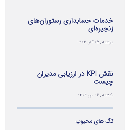
خدمات حسابداری رستوران‌های
زنجیره‌ای
دوشنبه , 05 آبان 1404
نقش KPI در ارزیابی مدیران
چیست
یکشنبه , 06 مهر 1404
تگ های محبوب