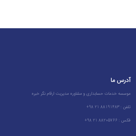
آدرس ما
موسسه خدمات حسابداری و مشاوره مدیریت ارقام نگر خبره
تلفن : 88191483 21 98+
فکس : 88205766 21 98+