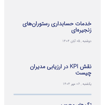
خدمات حسابداری رستوران‌های
زنجیره‌ای
دوشنبه , 05 آبان 1404
نقش KPI در ارزیابی مدیران
چیست
یکشنبه , 06 مهر 1404
تگ های محبوب