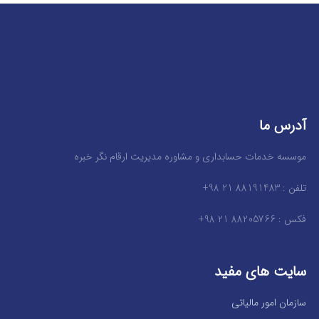
آدرس ما
موسسه خدمات حسابداری و مشاوره مدیریت ارقام نگر خبره
تلفن : 88191483 21 98+
فکس : 88205766 21 98+
سایت های مفید
سازمان امور مالیاتی