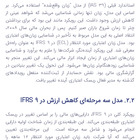
استاندارد قبلی (IAS 39) از مدل “زیان واقع‌شده” استفاده می‌کرد. بر
اساس این مدل، زیان تنها زمانی شناسایی می‌شد که شواهد عینی از
کاهش ارزش وجود داشت.
این رویکرد مانند این بود که برای برداشتن
چتر تا زمان شروع باران صبر کنیم. پس از بحران مالی سال ۲۰۰۸،
انتقاد اصلی به این مدل مربوط به تأخیر در شناسایی زیان‌های اعتباری
بود.
مدل زیان اعتباری مورد انتظار (ECL) در IFRS 9 به عنوان راه‌حل
معرفی شد. این رویکرد آینده‌نگر، شرکت‌ها را ملزم به برآورد و شناسایی
زیان‌های اعتباری از زمان ایجاد ابزار مالی می‌کند.
این تغییر منجر به
شناسایی زودهنگام‌تر زیان‌ها می‌شود. این تحول یک تغییر بنیادین در
گزارشگری مالی بود. نقش حسابدار از ثبت‌کننده منفعل رویدادهای
گذشته به مدیر فعال ریسک اعتباری آینده تغییر یافت.
۲.۲. مدل سه مرحله‌ای کاهش ارزش در IFRS 9
رویکرد کلی در IFRS 9، دارایی‌های مالی را بر اساس تغییر در ریسک
اعتباری طبقه‌بندی می‌کند. این طبقه‌بندی از زمان شناخت اولیه دارایی
انجام می‌شود و شامل سه مرحله است.
این مرحله‌بندی تعیین
می‌کند که آیا شرکت باید زیان اعتباری مورد انتظار ۱۲ ماهه را