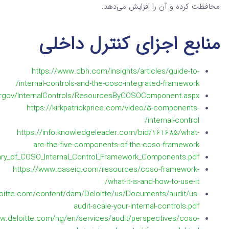
محافظت کرده و آن را افزایش می‌دهد.
منابع اجزای کنترل داخلی
https://www.cbh.com/insights/articles/guide-to-
internal-controls-and-the-coso-integrated-framework/
ergov/InternalControls/ResourcesByCOSOComponent.aspx
https://kirkpatrickprice.com/video/5-components-
internal-control/
https://info.knowledgeleader.com/bid/161685/what-
are-the-five-components-of-the-coso-framework
ary_of_COSO_Internal_Control_Framework_Components.pdf
https://www.caseiq.com/resources/coso-framework-
what-it-is-and-how-to-use-it/
oitte.com/content/dam/Deloitte/us/Documents/audit/us-
audit-scale-your-internal-controls.pdf
ww.deloitte.com/ng/en/services/audit/perspectives/coso-