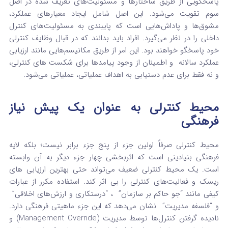
پاسخگویی از طریق ساختارها و مسئولیت‌های تعریف‌ شده در اصل
سوم تقویت می‌شود.
این اصل شامل ایجاد معیارهای عملکرد،
مشوق‌ها و پاداش‌هایی است که پایبندی به مسئولیت‌های کنترل
داخلی را در نظر می‌گیرد.
افراد باید بدانند که در قبال وظایف کنترلی
خود پاسخگو خواهند بود.
این امر از طریق مکانیسم‌هایی مانند ارزیابی
عملکرد سالانه
و اطمینان از وجود پیامدها برای شکست های کنترلی،
و نه فقط برای عدم دستیابی به اهداف عملیاتی، عملیاتی می‌شود.
محیط کنترلی به عنوان یک پیش‌ نیاز
فرهنگی
محیط کنترلی صرفاً اولین جزء از پنج جزء برابر نیست؛ بلکه لایه
فرهنگی بنیادینی است که اثربخشی چهار جزء دیگر به آن وابسته
است. یک محیط کنترلی ضعیف می‌تواند حتی بهترین ارزیابی‌ های
ریسک و فعالیت‌های کنترلی را بی‌ اثر کند. استفاده مکرر از عبارات
کیفی مانند “جو حاکم بر سازمان”
، “درستکاری و ارزش‌های اخلاقی”
و “فلسفه مدیریت”
نشان می‌دهد که این جزء ماهیتی فرهنگی دارد.
نادیده گرفتن کنترل‌ها توسط مدیریت (Management Override) و