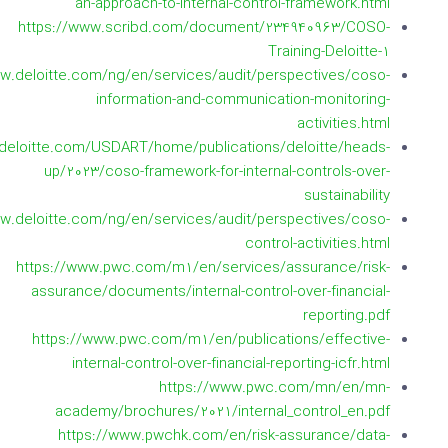
an-approach-to-internal-control-framework.html
https://www.scribd.com/document/234940963/COSO-
Training-Deloitte-1
ww.deloitte.com/ng/en/services/audit/perspectives/coso-
information-and-communication-monitoring-
activities.html
t.deloitte.com/USDART/home/publications/deloitte/heads-
up/2023/coso-framework-for-internal-controls-over-
sustainability
ww.deloitte.com/ng/en/services/audit/perspectives/coso-
control-activities.html
https://www.pwc.com/m1/en/services/assurance/risk-
assurance/documents/internal-control-over-financial-
reporting.pdf
https://www.pwc.com/m1/en/publications/effective-
internal-control-over-financial-reporting-icfr.html
https://www.pwc.com/mn/en/mn-
academy/brochures/2021/internal_control_en.pdf
https://www.pwchk.com/en/risk-assurance/data-