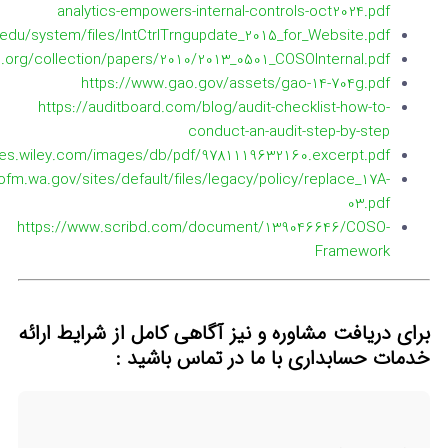
analytics-empowers-internal-controls-oct2024.pdf
edu/system/files/IntCtrlTrngupdate_2015_for_Website.pdf
l.org/collection/papers/2010/2013_0501_COSOInternal.pdf
https://www.gao.gov/assets/gao-14-704g.pdf
https://auditboard.com/blog/audit-checklist-how-to-
conduct-an-audit-step-by-step
ges.wiley.com/images/db/pdf/9781119632160.excerpt.pdf
/ofm.wa.gov/sites/default/files/legacy/policy/replace_17A-
03.pdf
https://www.scribd.com/document/139046646/COSO-
Framework
برای دریافت مشاوره و نیز آگاهی کامل از شرایط ارائه
خدمات حسابداری
با ما در تماس
باشید :