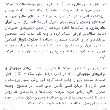
در مقابل، تأمین مالی بدهی (مانند وام یا اوراق قرضه) مالکیت شرکت
را تغییر نمی‌دهد اما شرکت را ملزم به پرداخت‌های ثابت بهره و
بازپرداخت اصل بدهی در سررسید می‌کند. ابزارهای مالی نوین نیز
گزینه‌های جدیدی را پیش روی مدیران قرار داده‌اند. برای مثال,
اوراق
بهادارسازی
به شرکت‌ها اجازه می‌دهد از محل دارایی‌های فعلی‌شان
(مانند مطالبات) اوراقی منتشر کرده و وجه نقد جذب کنند. همچنین
در بازارهای دارای اکثریت مسلمان، استفاده از
صکوک (اوراق اسلامی)
به جای اوراق قرضه متداول است تا تأمین مالی با رعایت موازین
شرعی انجام شود و دامنه وسیع‌تری از سرمایه‌گذاران جذب شرکت
گردند.
در برخی موارد خاص، شرکت‌ها حتی با انتشار
ارزهای دیجیتال یا
توکن‌های دیجیتالی
(مثلاً در قالب عرضه اولیه سکه – ICO) تلاش
کرده‌اند سرمایه لازم را جذب کنند، گرچه این روش بسیار پرریسک و
هنوز خارج از جریان اصلی تأمین مالی است. در مجموع, وظیفه
مدیران مالی ارزیابی هزینه سرمایه, ریسک‌ها و پیامدهای هر روش
است تا ترکیب بهینه‌ای از منابع سرمایه (بدهی و حقوق صاحبان سهام
یا سایر ابزارها) را متناسب با شرایط شرکت انتخاب کنند.