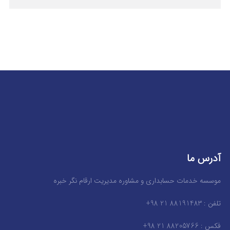
آدرس ما
موسسه خدمات حسابداری و مشاوره مدیریت ارقام نگر خبره
تلفن : 88191483 21 98+
فکس : 88205766 21 98+